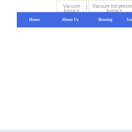
Vacuum
Vacuum hot pressi
furnace
furnace
Home
About Us
Brazing
Va