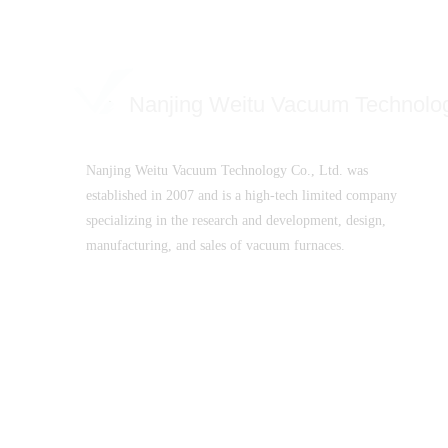
Nanjing Weitu Vacuum Technolo
Nanjing Weitu Vacuum Technology Co., Ltd. was
established in 2007 and is a high-tech limited company
specializing in the research and development, design,
manufacturing, and sales of vacuum furnaces.
SuICPB 07500532-1