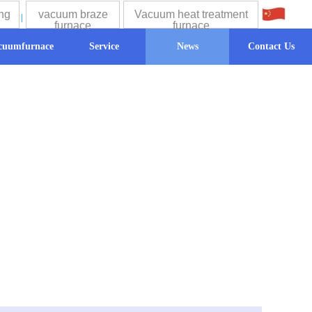
ng
vacuum braze
Vacuum heat treatment
中文
furnace
furnace
cuumfurnace
Service
News
Contact Us